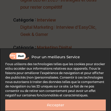
pour rester compétitif
Catégorie :
Interview
Digital Marketing : Interview d’EasyClic,
Geek & Gamer
Catégorie :
Marketing Digital
Soldes d’hiver 2026 : Comment booster
Pour un meilleurs Service
votre SEO Local pour attirer plus de clients
Nous utilisons des technologies telles que les cookies pour stocker
et/ou accéder aux informations relatives aux appareils. Nous le
en magasin
faisons pour améliorer l’expérience de navigation et pour afficher
des publicités (non-)personnalisées. Consentir à ces technologies
Les 5 signaux SEO renforcés en 2025 : ce
nous autorisera à traiter des données telles que le comportement
que Google valorisera désormais plus
de navigation ou les ID uniques sur ce site. Le fait de ne pas
consentir ou de retirer son consentement peut avoir un effet
qu’avant
négatif sur certaines fonctonnalités et caractéristiques.
Du scroll à l’achat : Maîtriser le Social
Accepter
Commerce sur TikTok et Instagram