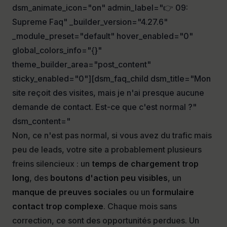
dsm_animate_icon="on" admin_label="👉 09:
Supreme Faq" _builder_version="4.27.6"
_module_preset="default" hover_enabled="0"
global_colors_info="{}"
theme_builder_area="post_content"
sticky_enabled="0"][dsm_faq_child dsm_title="Mon
site reçoit des visites, mais je n'ai presque aucune
demande de contact. Est-ce que c'est normal ?"
dsm_content="
Non, ce n'est pas normal, si vous avez du trafic mais
peu de leads, votre site a probablement plusieurs
freins silencieux : un
temps de chargement trop
long
, des
boutons d'action peu visibles
, un
manque de preuves sociales
ou un
formulaire
contact trop complexe
. Chaque mois sans
correction, ce sont des opportunités perdues. Un