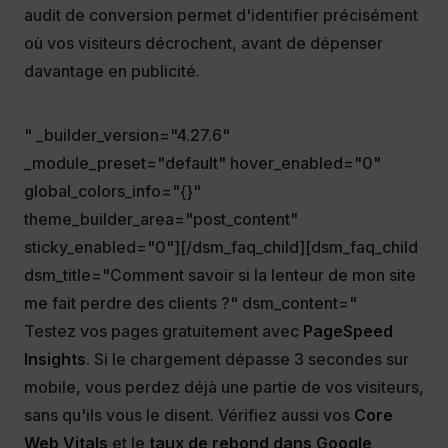
audit de conversion permet d'identifier précisément
où vos visiteurs décrochent, avant de dépenser
davantage en publicité.
" _builder_version="4.27.6"
_module_preset="default" hover_enabled="0"
global_colors_info="{}"
theme_builder_area="post_content"
sticky_enabled="0"][/dsm_faq_child][dsm_faq_child
dsm_title="Comment savoir si la lenteur de mon site
me fait perdre des clients ?" dsm_content="
Testez vos pages gratuitement avec
PageSpeed
Insights
. Si le chargement dépasse 3 secondes sur
mobile, vous perdez déjà une partie de vos visiteurs,
sans qu'ils vous le disent. Vérifiez aussi vos
Core
Web Vitals
et le
taux de rebond dans Google