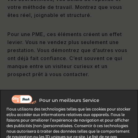
votre méthode de travail. Montrez que vous
êtes réel, joignable et structuré.
Pour une PME, ces éléments créent un effet
levier. Vous ne vendez plus seulement une
prestation. Vous démontrez que d’autres vous
ont déjà fait confiance. C’est souvent ce qui
manque entre un visiteur curieux et un
prospect prêt à vous contacter.
6. Vos pages services ressemblent à des
Pour un meilleurs Service
blocs de texte indigestes
Nous utilisons des technologies telles que les cookies pour stocker
Une page service doit guider. Elle ne doit pas
et/ou accéder aux informations relatives aux appareils. Nous le
ressembler à une notice technique
faisons pour améliorer l’expérience de navigation et pour afficher
des publicités (non-)personnalisées. Consentir à ces technologies
interminable. Si vos contenus sont composés
nous autorisera à traiter des données telles que le comportement
de longs paragraphes sans titres, sans
de navigation ou les ID uniques sur ce site. Le fait de ne pas