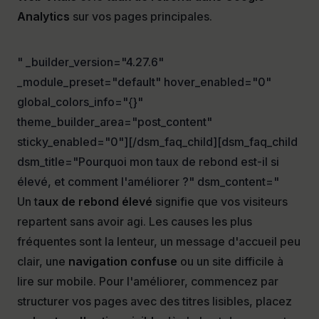
Analytics
sur vos pages principales.
" _builder_version="4.27.6"
_module_preset="default" hover_enabled="0"
global_colors_info="{}"
theme_builder_area="post_content"
sticky_enabled="0"][/dsm_faq_child][dsm_faq_child
dsm_title="Pourquoi mon taux de rebond est-il si
élevé, et comment l'améliorer ?" dsm_content="
Un t
aux de rebond élevé
signifie que vos visiteurs
repartent sans avoir agi. Les causes les plus
fréquentes sont la lenteur, un message d'accueil peu
clair, une
navigation confuse
ou un site difficile à
lire sur mobile. Pour l'améliorer, commencez par
structurer vos pages avec des titres lisibles, placez