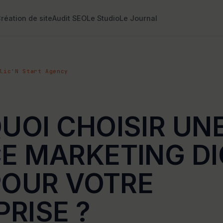
réation de site
Audit SEO
Le Studio
Le Journal
lic'N Start Agency
UOI CHOISIR UN
E MARKETING DI
POUR VOTRE
RISE ?