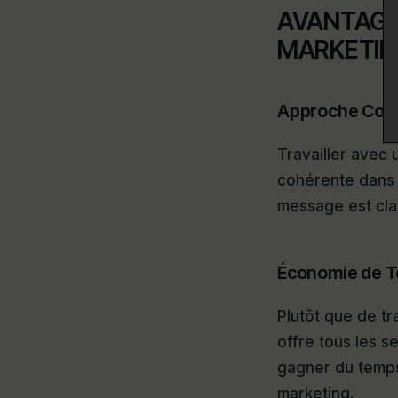
AVANTAGE
MARKETING
Approche Coh
Travailler avec
cohérente dans t
message est clai
Économie de T
Plutôt que de t
offre tous les s
gagner du temps
marketing.