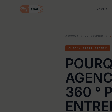
Accueil
C
Accueil
/
Le Journal
/
C
CLIC'N START AGENCY
POURQ
AGENC
360 ° 
ENTREP