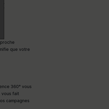
CE
pproche
nifie que votre
agence 360° vous
 vous fait
e vos campagnes