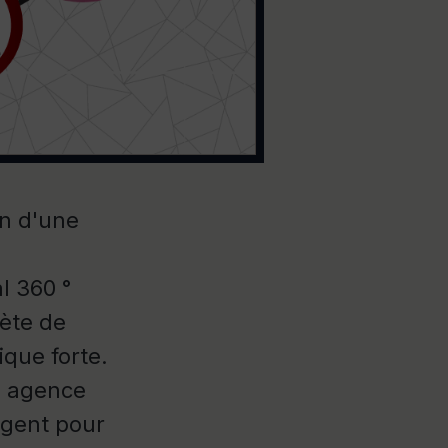
in d'une
l 360 °
ète de
que forte.
ne agence
ligent pour