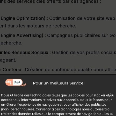
ns des services clés offerts par ces agences :
 Engine Optimization)
: Optimisation de votre site web
ent dans les moteurs de recherche.
 Engine Advertising)
: Campagnes publicitaires sur Go
recherche.
ur les Réseaux Sociaux
: Gestion de vos profils sociau
ageant.
e Contenu
: Création de contenu de qualité pour attire
ce.
Pour un meilleurs Service
ites Web
: Création de sites web attrayants et fonction
Nous utilisons des technologies telles que les cookies pour stocker et/ou
r Email
: Campagnes d'emailing pour fidéliser vos cli
accéder aux informations relatives aux appareils. Nous le faisons pour
améliorer l’expérience de navigation et pour afficher des publicités
(non-)personnalisées. Consentir à ces technologies nous autorisera à
traiter des données telles que le comportement de navigation ou les ID