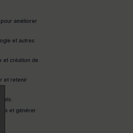
 pour améliorer
ogle et autres
x et création de
r et retenir
nels.
ents et générer