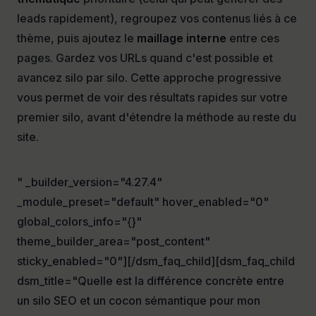
leads rapidement), regroupez vos contenus liés à ce
thème, puis ajoutez le
maillage interne
entre ces
pages. Gardez vos URLs quand c'est possible et
avancez silo par silo. Cette approche progressive
vous permet de voir des résultats rapides sur votre
premier silo, avant d'étendre la méthode au reste du
site.
" _builder_version="4.27.4"
_module_preset="default" hover_enabled="0"
global_colors_info="{}"
theme_builder_area="post_content"
sticky_enabled="0"][/dsm_faq_child][dsm_faq_child
dsm_title="Quelle est la différence concrète entre
un silo SEO et un cocon sémantique pour mon