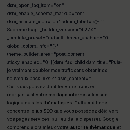
dsm_open_faq_item="on"
dsm_enable_schema_markup="on"
dsm_animate_icon="on" admin_label="👉 11:
Supreme Faq" _builder_version="4.27.4"
_module_preset="default" hover_enabled="0"
global_colors_info="{}"
theme_builder_area="post_content"
sticky_enabled="0"][dsm_faq_child dsm_title="Puis-
je vraiment doubler mon trafic sans obtenir de
nouveaux backlinks ?" dsm_content="
Oui, vous pouvez doubler votre trafic en
réorganisant votre
maillage interne
selon une
logique de
silos thématiques
. Cette méthode
concentre le
jus SEO
que vous possédez déjà vers
vos pages services, au lieu de le disperser. Google
comprend alors mieux votre
autorité thématique
et