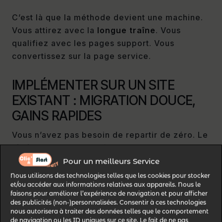
C’est là que la méthode devient une machine.
Vous attirez avec la
longue traîne
. Vous
qualifiez avec les pages support. Vous
convertissez sur la page service.
IMPLÉMENTER SUR UN SITE
EXISTANT : MIGRATION DOUCE,
GAINS RAPIDES
Vous n’avez pas besoin de repartir de zéro. Le
siloing SEO
marche très bien en optimisation
d’existant, à condition d’être méthodique.
Pour un meilleurs Service
L’erreur classique ? Tout changer d’un coup,
Nous utilisons des technologies telles que les cookies pour stocker
et/ou accéder aux informations relatives aux appareils. Nous le
casser des URLs, perdre des signaux, et se
faisons pour améliorer l’expérience de navigation et pour afficher
demander pourquoi ça bouge.
des publicités (non-)personnalisées. Consentir à ces technologies
nous autorisera à traiter des données telles que le comportement
de navigation ou les ID uniques sur ce site. Le fait de ne pas