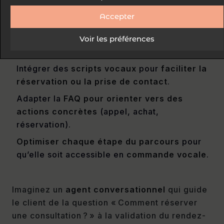
automatiser la relation client
, de la première
Accepter
question à la prise de rendez-vous. Pour
structurer cette démarche :
Voir les préférences
Intégrer des
scripts vocaux
pour
faciliter la
réservation ou la prise de contact
.
Adapter la
FAQ pour orienter vers des
actions concrètes
(appel, achat,
réservation).
Optimiser chaque étape du parcours
pour
qu’elle soit accessible en
commande vocale
.
Imaginez un
agent conversationnel
qui guide
le client de la question « Comment réserver
une consultation ? » à la validation du rendez-