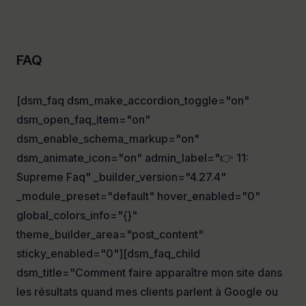
FAQ
[dsm_faq dsm_make_accordion_toggle="on"
dsm_open_faq_item="on"
dsm_enable_schema_markup="on"
dsm_animate_icon="on" admin_label="👉 11:
Supreme Faq" _builder_version="4.27.4"
_module_preset="default" hover_enabled="0"
global_colors_info="{}"
theme_builder_area="post_content"
sticky_enabled="0"][dsm_faq_child
dsm_title="Comment faire apparaître mon site dans
les résultats quand mes clients parlent à Google ou