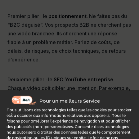
Premier pilier : le
positionnement
. Ne faites pas du
“B2C déguisé”. Vos prospects B2B ne cherchent pas
une vidéo branchée. Ils cherchent une réponse
fiable à un problème métier. Parlez de coûts, de
délais, de risques, de choix techniques, de retours
d’expérience.
Deuxième pilier : le
SEO YouTube entreprise
.
Chaque vidéo doit cibler une intention. Par exemple,
“comment réduire les pannes sur une ligne de
Pour un meilleurs Service
production” est plus fort que “présentation de notre
Nous utilisons des technologies telles que les cookies pour stocker
entreprise”. Le premier aide le prospect. Le second
et/ou accéder aux informations relatives aux appareils. Nous le
faisons pour améliorer l’expérience de navigation et pour afficher
parle surtout de vous.
des publicités (non-)personnalisées. Consentir à ces technologies
nous autorisera à traiter des données telles que le comportement
de navigation ou les ID uniques sur ce site. Le fait de ne pas