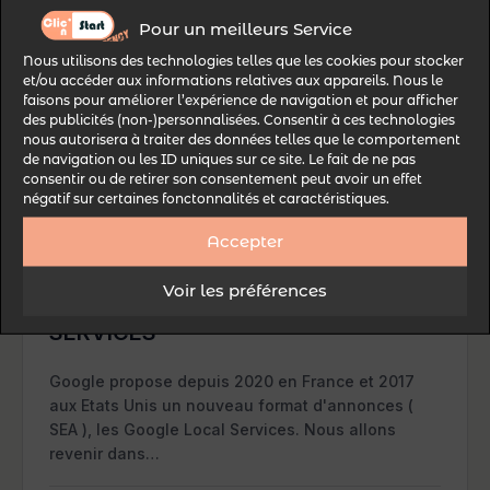
25 mars 2024
·
6
min
Pour un meilleurs Service
Nous utilisons des technologies telles que les cookies pour stocker
et/ou accéder aux informations relatives aux appareils. Nous le
faisons pour améliorer l’expérience de navigation et pour afficher
SEA
des publicités (non-)personnalisées. Consentir à ces technologies
nous autorisera à traiter des données telles que le comportement
de navigation ou les ID uniques sur ce site. Le fait de ne pas
consentir ou de retirer son consentement peut avoir un effet
négatif sur certaines fonctonnalités et caractéristiques.
Accepter
Voir les préférences
TOUT SAVOIR SUR GOOGLE LOCAL
SERVICES
Google propose depuis 2020 en France et 2017
aux Etats Unis un nouveau format d'annonces (
SEA ), les Google Local Services. Nous allons
revenir dans…