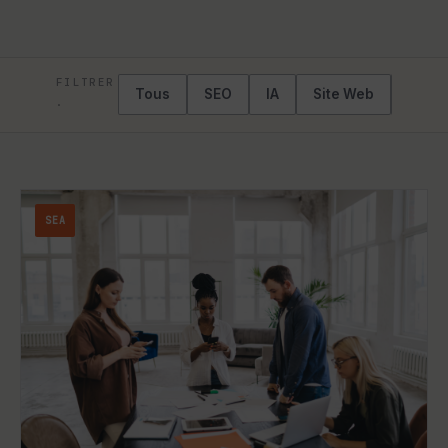
FILTRER
Tous
SEO
IA
Site Web
Crois
·
SEA