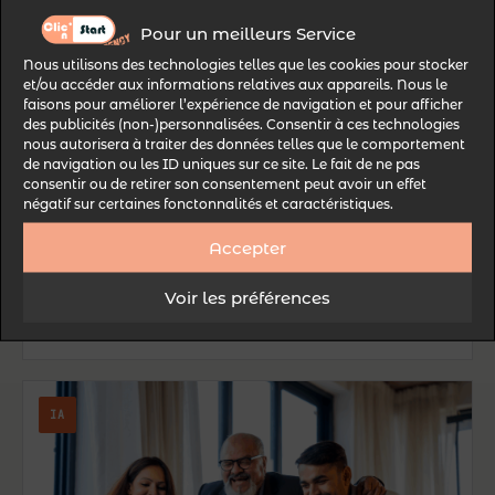
Pour un meilleurs Service
Nous utilisons des technologies telles que les cookies pour stocker
GOOGLE SGE ET IA GÉNÉRATIVE : CE
et/ou accéder aux informations relatives aux appareils. Nous le
QUI CHANGE POUR LE SEO EN
faisons pour améliorer l’expérience de navigation et pour afficher
des publicités (non-)personnalisées. Consentir à ces technologies
JUILLET 2025
nous autorisera à traiter des données telles que le comportement
de navigation ou les ID uniques sur ce site. Le fait de ne pas
Le paysage du SEO est secoué par l’arrivée de
consentir ou de retirer son consentement peut avoir un effet
négatif sur certaines fonctonnalités et caractéristiques.
Google SGE et de l’IA générative cet été 2025.
Face à ces mutations, maîtriser les nouvelles
Accepter
stratégies…
Voir les préférences
25 juillet 2025
·
19
min
IA