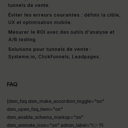
tunnels de vente.
Éviter les erreurs courantes
: définir la cible,
UX et optimisation mobile.
Mesurer le ROI
avec des outils d'analyse et
A/B testing.
Solutions pour tunnels de vente
:
Systeme.io, ClickFunnels, Leadpages.
FAQ
[dsm_faq dsm_make_accordion_toggle="on"
dsm_open_faq_item="on"
dsm_enable_schema_markup="on"
dsm_animate_icon="on" admin_label="👉 11: