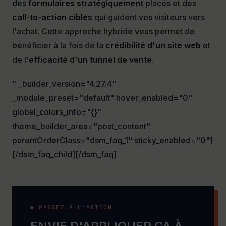
des
formulaires stratégiquement
placés et des
call-to-action ciblés
qui guident vos visiteurs vers
l'achat. Cette approche hybride vous permet de
bénéficier à la fois de la
crédibilité d'un site web
et
de l'
efficacité d'un tunnel de vente
.
" _builder_version="4.27.4"
_module_preset="default" hover_enabled="0"
global_colors_info="{}"
theme_builder_area="post_content"
parentOrderClass="dsm_faq_1" sticky_enabled="0"]
[/dsm_faq_child][/dsm_faq]
● PASSEZ À L'ACTION