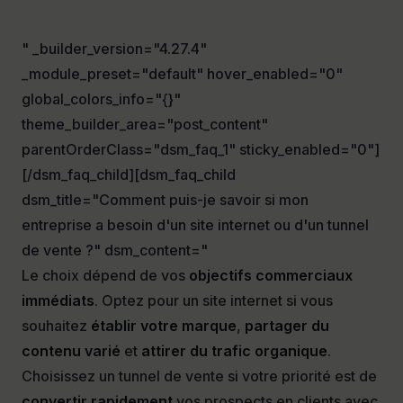
" _builder_version="4.27.4"
_module_preset="default" hover_enabled="0"
global_colors_info="{}"
theme_builder_area="post_content"
parentOrderClass="dsm_faq_1" sticky_enabled="0"]
[/dsm_faq_child][dsm_faq_child
dsm_title="Comment puis-je savoir si mon
entreprise a besoin d'un site internet ou d'un tunnel
de vente ?" dsm_content="
Le choix dépend de vos
objectifs commerciaux
immédiats
. Optez pour un site internet si vous
souhaitez
établir votre marque
,
partager du
contenu varié
et
attirer du trafic organique
.
Choisissez un tunnel de vente si votre priorité est de
convertir rapidement
vos prospects en clients avec