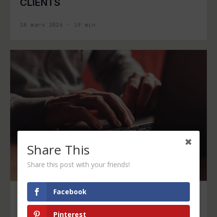
CLIENTS
18 mars 2026
·
19
min
Share This
Share this post with your friends!
Facebook
SEO
L’ENNEMI DE L’INTÉRIEUR :
Pinterest