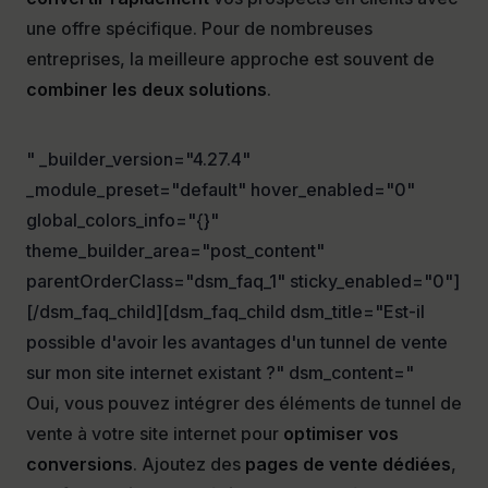
une offre spécifique. Pour de nombreuses
entreprises, la meilleure approche est souvent de
combiner les deux solutions
.
" _builder_version="4.27.4"
_module_preset="default" hover_enabled="0"
global_colors_info="{}"
theme_builder_area="post_content"
parentOrderClass="dsm_faq_1" sticky_enabled="0"]
[/dsm_faq_child][dsm_faq_child dsm_title="Est-il
possible d'avoir les avantages d'un tunnel de vente
sur mon site internet existant ?" dsm_content="
Oui, vous pouvez intégrer des éléments de tunnel de
vente à votre site internet pour
optimiser vos
conversions
. Ajoutez des
pages de vente dédiées
,