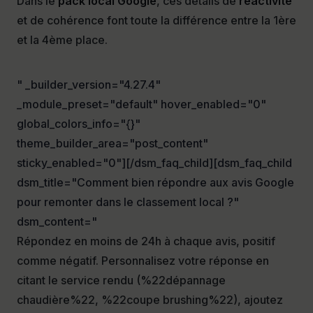
Dans le
pack local Google
, ces détails de
réactivité
et de cohérence font toute la différence entre la 1ère
et la 4ème place.
" _builder_version="4.27.4"
_module_preset="default" hover_enabled="0"
global_colors_info="{}"
theme_builder_area="post_content"
sticky_enabled="0"][/dsm_faq_child][dsm_faq_child
dsm_title="Comment bien répondre aux avis Google
pour remonter dans le classement local ?"
dsm_content="
Répondez en moins de 24h à chaque avis, positif
comme négatif. Personnalisez votre réponse en
citant le service rendu (%22dépannage
chaudière%22, %22coupe brushing%22), ajoutez