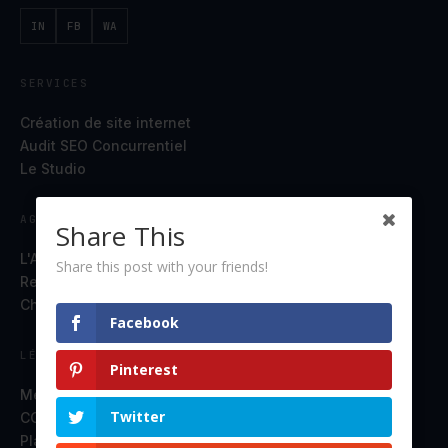
IN
FB
WA
SERVICES
Création de site internet
Audit SEO Concurrentiel
Le Studio
AGENCE
Share This
L'Agence
Share this post with your friends!
Ressources
Chat en direct
Facebook
LÉGAL
Pinterest
Mentions légales
Twitter
CGV
Plan du site