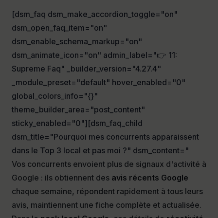
[dsm_faq dsm_make_accordion_toggle="on"
dsm_open_faq_item="on"
dsm_enable_schema_markup="on"
dsm_animate_icon="on" admin_label="👉 11:
Supreme Faq" _builder_version="4.27.4"
_module_preset="default" hover_enabled="0"
global_colors_info="{}"
theme_builder_area="post_content"
sticky_enabled="0"][dsm_faq_child
dsm_title="Pourquoi mes concurrents apparaissent
dans le Top 3 local et pas moi ?" dsm_content="
Vos concurrents envoient plus de signaux d'activité à
Google : ils obtiennent des
avis récents Google
chaque semaine, répondent rapidement à tous leurs
avis, maintiennent une fiche complète et actualisée.