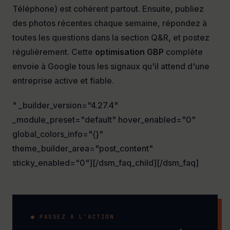
Téléphone) est cohérent partout. Ensuite, publiez
des photos récentes chaque semaine, répondez à
toutes les questions dans la section Q&R, et postez
régulièrement. Cette
optimisation GBP
complète
envoie à Google tous les signaux qu'il attend d'une
entreprise active et fiable.
" _builder_version="4.27.4"
_module_preset="default" hover_enabled="0"
global_colors_info="{}"
theme_builder_area="post_content"
sticky_enabled="0"][/dsm_faq_child][/dsm_faq]
● PASSEZ À L'ACTION