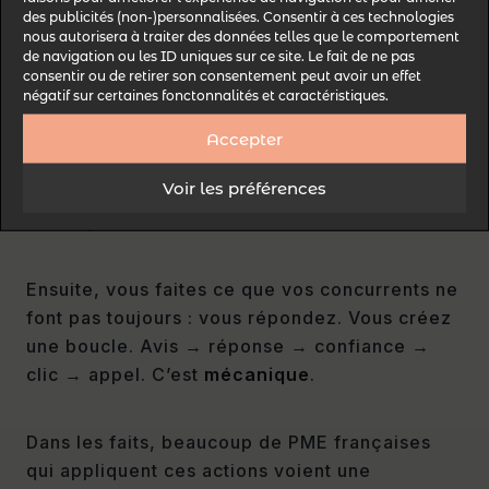
des publicités (non-)personnalisées. Consentir à ces technologies
nous autorisera à traiter des données telles que le comportement
La méthode la plus rentable est opérationnelle
de navigation ou les ID uniques sur ce site. Le fait de ne pas
consentir ou de retirer son consentement peut avoir un effet
: vous intégrez la demande d’avis à votre
négatif sur certaines fonctonnalités et caractéristiques.
process. À chaud, quand la satisfaction est
maximale. Et vous facilitez la vie du client : un
Accepter
lien direct, un SMS, un QR code en caisse, un
Voir les préférences
email après intervention (en restant RGPD-
friendly).
Ensuite, vous faites ce que vos concurrents ne
font pas toujours : vous répondez. Vous créez
une boucle. Avis → réponse → confiance →
clic → appel. C’est
mécanique
.
Dans les faits, beaucoup de PME françaises
qui appliquent ces actions voient une