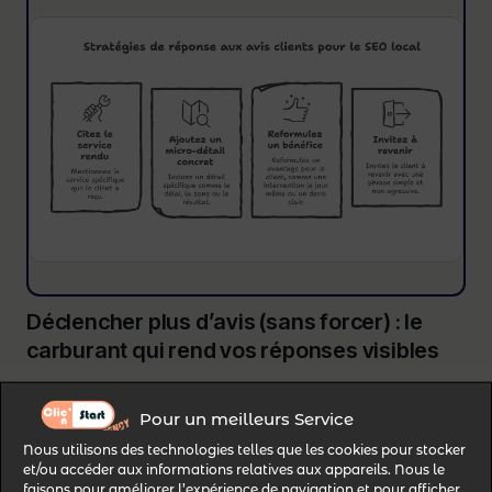
Déclencher plus d’avis (sans forcer) : le
carburant qui rend vos réponses visibles
Vous pouvez avoir les meilleures
réponses
aux avis Google
, si vous avez 12 avis dont le
Pour un meilleurs Service
dernier date d’il y a 9 mois, vous plafonnerez.
Nous utilisons des technologies telles que les cookies pour stocker
et/ou accéder aux informations relatives aux appareils. Nous le
Le
pack local
aime le “frais”.
faisons pour améliorer l’expérience de navigation et pour afficher