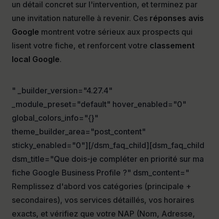
un détail concret sur l'intervention, et terminez par
une invitation naturelle à revenir. Ces
réponses avis
Google
montrent votre sérieux aux prospects qui
lisent votre fiche, et renforcent votre
classement
local Google
.
" _builder_version="4.27.4"
_module_preset="default" hover_enabled="0"
global_colors_info="{}"
theme_builder_area="post_content"
sticky_enabled="0"][/dsm_faq_child][dsm_faq_child
dsm_title="Que dois-je compléter en priorité sur ma
fiche Google Business Profile ?" dsm_content="
Remplissez d'abord vos catégories (principale +
secondaires), vos services détaillés, vos horaires
exacts, et vérifiez que votre NAP (Nom, Adresse,