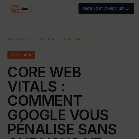
DIAGNOSTIC GRATUIT →
Accueil
/
Le Journal
/
Site Web
SITE WEB
CORE WEB
VITALS :
COMMENT
GOOGLE VOUS
PÉNALISE SANS