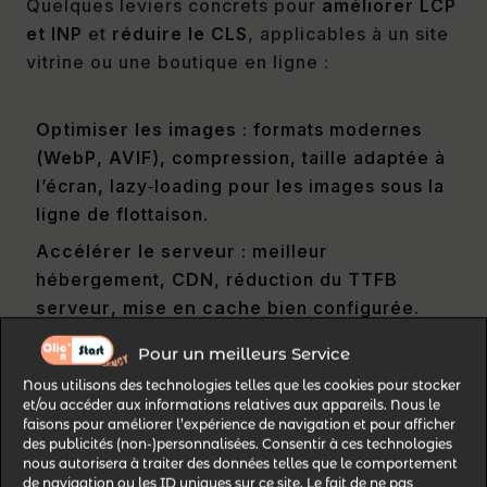
Quelques leviers concrets pour
améliorer LCP
et INP
et
réduire le CLS
, applicables à un site
vitrine ou une boutique en ligne :
Optimiser les images
: formats modernes
(
WebP
,
AVIF
), compression, taille adaptée à
l’écran, lazy‑loading pour les images sous la
ligne de flottaison.
Accélérer le serveur
: meilleur
hébergement,
CDN
, réduction du
TTFB
serveur
,
mise en cache
bien configurée.
Alléger le JavaScript
: supprimer les scripts
Pour un meilleurs Service
inutiles, charger les trackers et widgets (chat,
Nous utilisons des technologies telles que les cookies pour stocker
maps, etc.) en différé, optimiser les
et/ou accéder aux informations relatives aux appareils. Nous le
faisons pour améliorer l’expérience de navigation et pour afficher
frameworks.
des publicités (non-)personnalisées. Consentir à ces technologies
nous autorisera à traiter des données telles que le comportement
Stabiliser la mise en page
: réserver un
de navigation ou les ID uniques sur ce site. Le fait de ne pas