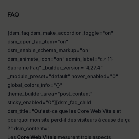
FAQ
[dsm_faq dsm_make_accordion_toggle="on"
dsm_open_faq_item="on"
dsm_enable_schema_markup="on"
dsm_animate_icon="on" admin_label="👉 11:
Supreme Faq" _builder_version="4.27.4"
_module_preset="default" hover_enabled="0"
global_colors_info="{}"
theme_builder_area="post_content"
sticky_enabled="0"][dsm_faq_child
dsm_title="Qu'est-ce que les Core Web Vitals et
pourquoi mon site perd‑il des visiteurs à cause de ça
?" dsm_content="
Les
Core Web Vitals
mesurent trois aspects