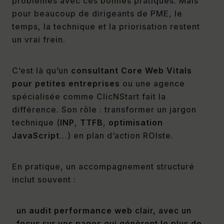
problèmes avec ces bonnes pratiques. Mais
pour beaucoup de dirigeants de PME, le
temps, la technique et la priorisation restent
un vrai frein.
C’est là qu’un
consultant Core Web Vitals
pour petites entreprises
ou une agence
spécialisée comme ClicNStart fait la
différence. Son rôle : transformer un jargon
technique (
INP
,
TTFB
,
optimisation
JavaScript
…) en plan d’action ROIste.
En pratique, un accompagnement structuré
inclut souvent :
un
audit performance web
clair, avec un
focus sur vos pages qui génèrent le plus de