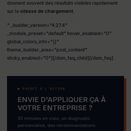
donnent souvent des résultats visibles rapidement
sur la
vitesse de chargement
.
" _builder_version="4.27.4"
_module_preset="default" hover_enabled="0"
global_colors_info="{}"
theme_builder_area="post_content"
sticky_enabled="0"][/dsm_faq_child][/dsm_faq]
● PASSEZ À L'ACTION
ENVIE D'APPLIQUER ÇA À
VOTRE ENTREPRISE ?
30 minutes en visio, un diagnostic
personnalisé, des recommandations