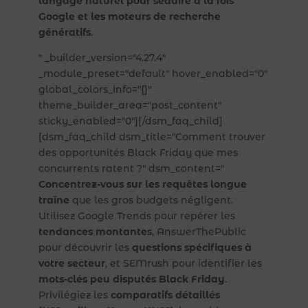
langage naturel pour séduire à la fois
Google et les moteurs de recherche
génératifs
.
" _builder_version="4.27.4"
_module_preset="default" hover_enabled="0"
global_colors_info="{}"
theme_builder_area="post_content"
sticky_enabled="0"][/dsm_faq_child]
[dsm_faq_child dsm_title="Comment trouver
des opportunités Black Friday que mes
concurrents ratent ?" dsm_content="
Concentrez-vous sur les requêtes longue
traîne
que les gros budgets négligent.
Utilisez Google Trends pour repérer les
tendances montantes
, AnswerThePublic
pour découvrir les
questions spécifiques à
votre secteur
, et SEMrush pour identifier les
mots-clés peu disputés Black Friday
.
Privilégiez les
comparatifs détaillés