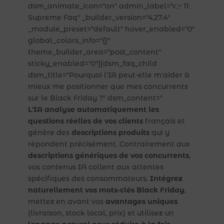
dsm_animate_icon="on" admin_label="👉 11:
Supreme Faq" _builder_version="4.27.4"
_module_preset="default" hover_enabled="0"
global_colors_info="{}"
theme_builder_area="post_content"
sticky_enabled="0"][dsm_faq_child
dsm_title="Pourquoi l'IA peut-elle m'aider à
mieux me positionner que mes concurrents
sur le Black Friday ?" dsm_content="
L'IA analyse automatiquement les
questions réelles de vos clients
français et
génère des
descriptions produits
qui y
répondent précisément. Contrairement aux
descriptions génériques de vos concurrents
,
vos contenus IA collent aux attentes
spécifiques des consommateurs.
Intégrez
naturellement vos mots-clés Black Friday
,
mettez en avant vos
avantages uniques
(livraison, stock local, prix) et utilisez un