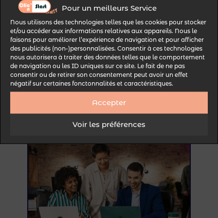
Pour un meilleurs Service
Chaque canal
renforce la portée de
Nous utilisons des technologies telles que les cookies pour stocker
et/ou accéder aux informations relatives aux appareils. Nous le
vos contenus GEO
, sans nécessiter
faisons pour améliorer l’expérience de navigation et pour afficher
de budget publicitaire massif. La
des publicités (non-)personnalisées. Consentir à ces technologies
nous autorisera à traiter des données telles que le comportement
micro-personnalisation IA
de navigation ou les ID uniques sur ce site. Le fait de ne pas
(recommandations dynamiques,
consentir ou de retirer son consentement peut avoir un effet
négatif sur certaines fonctonnalités et caractéristiques.
offres segmentées)
joue ici un rôle
clé pour
booster l’engagement et
Accepter
la conversion
, même avec des
ressources limitées.
Voir les préférences