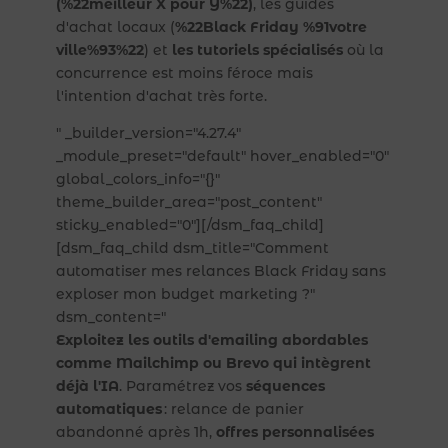
(%22meilleur X pour Y%22)
, les guides
d'achat locaux (
%22Black Friday %91votre
ville%93%22
) et
les tutoriels spécialisés
où la
concurrence est moins féroce mais
l'intention d'achat très forte.
" _builder_version="4.27.4"
_module_preset="default" hover_enabled="0"
global_colors_info="{}"
theme_builder_area="post_content"
sticky_enabled="0"][/dsm_faq_child]
[dsm_faq_child dsm_title="Comment
automatiser mes relances Black Friday sans
exploser mon budget marketing ?"
dsm_content="
Exploitez les outils d'emailing abordables
comme Mailchimp ou Brevo qui intègrent
déjà l'IA
. Paramétrez vos
séquences
automatiques
: relance de panier
abandonné après 1h,
offres personnalisées