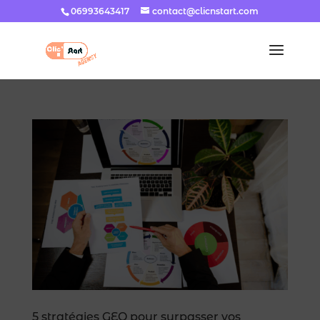
06993643417
contact@clicnstart.com
5 stratégies GEO pour surpasser vos