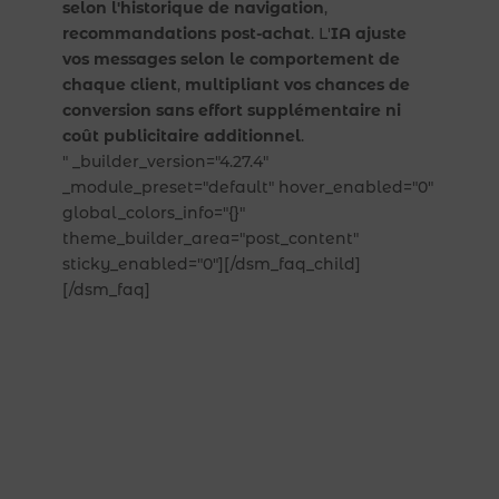
selon l'historique de navigation
,
recommandations post-achat
. L'
IA ajuste
vos messages selon le comportement de
chaque client
,
multipliant vos chances de
conversion sans effort supplémentaire ni
coût publicitaire additionnel
.
" _builder_version="4.27.4"
_module_preset="default" hover_enabled="0"
global_colors_info="{}"
theme_builder_area="post_content"
sticky_enabled="0"][/dsm_faq_child]
[/dsm_faq]