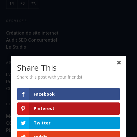
IN
FB
WA
SERVICES
Création de site internet
Audit SEO Concurrentiel
Le Studio
AGENCE
Share This
L'Agence
Share this post with your friends!
Ressources
Chat en direct
Facebook
LÉGAL
Pinterest
Mentions légales
Twitter
CGV
Plan du site
reddit