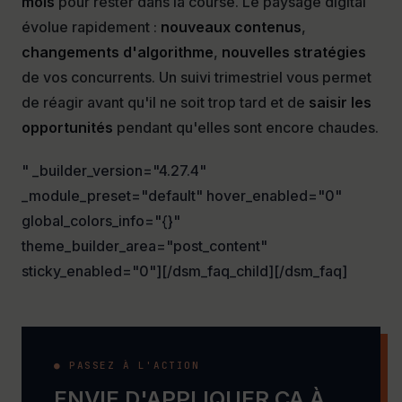
mois
pour rester dans la course. Le paysage digital
évolue rapidement :
nouveaux contenus
,
changements d'algorithme
,
nouvelles stratégies
de vos concurrents. Un suivi trimestriel vous permet
de réagir avant qu'il ne soit trop tard et de
saisir les
opportunités
pendant qu'elles sont encore chaudes.
" _builder_version="4.27.4"
_module_preset="default" hover_enabled="0"
global_colors_info="{}"
theme_builder_area="post_content"
sticky_enabled="0"][/dsm_faq_child][/dsm_faq]
● PASSEZ À L'ACTION
ENVIE D'APPLIQUER ÇA À