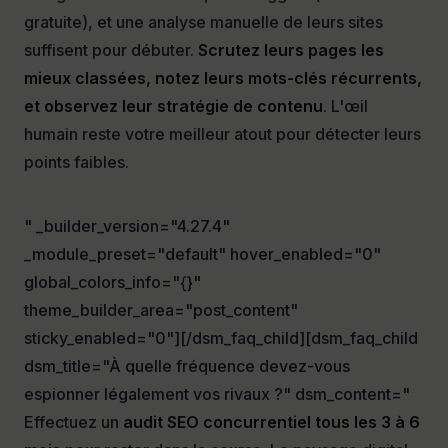
gratuite), et une analyse manuelle de leurs sites
suffisent pour débuter.
Scrutez leurs pages les
mieux classées, notez leurs mots-clés récurrents,
et observez leur stratégie de contenu
. L'œil
humain reste votre meilleur atout pour détecter leurs
points faibles.
" _builder_version="4.27.4"
_module_preset="default" hover_enabled="0"
global_colors_info="{}"
theme_builder_area="post_content"
sticky_enabled="0"][/dsm_faq_child][dsm_faq_child
dsm_title="À quelle fréquence devez-vous
espionner légalement vos rivaux ?" dsm_content="
Effectuez un
audit SEO concurrentiel tous les 3 à 6