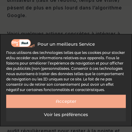
pèsent de plus en plus lourd dans l’algorithme
Google.
Voici quelques actions concrètes à intégrer à
votre audit :
Pour un meilleurs Service
Nous utilisons des technologies telles que les cookies pour stocker
et/ou accéder aux informations relatives aux appareils. Nous le
Listez les backlinks stratégiques
et
faisons pour améliorer l’expérience de navigation et pour afficher
identifiez ceux que vous pouvez obtenir.
des publicités (non-)personnalisées. Consentir à ces technologies
nous autorisera à traiter des données telles que le comportement
Évaluez les pages à fort trafic
et inspirez-
de navigation ou les ID uniques sur ce site. Le fait de ne pas
vous de leur structure.
consentir ou de retirer son consentement peut avoir un effet
négatif sur certaines fonctonnalités et caractéristiques.
Notez les éléments UX différenciants
et
Accepter
adaptez-les à votre site.
Voir les préférences
Adoptez une
démarche itérative
: répétez cet
audit régulièrement pour rester à la pointe et