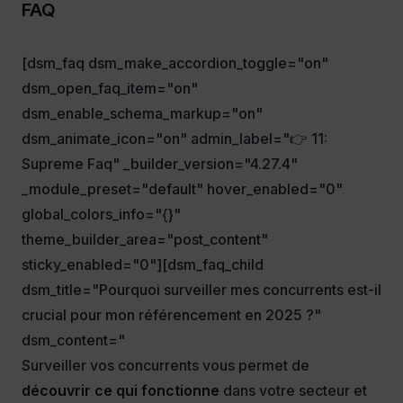
FAQ
[dsm_faq dsm_make_accordion_toggle="on"
dsm_open_faq_item="on"
dsm_enable_schema_markup="on"
dsm_animate_icon="on" admin_label="👉 11:
Supreme Faq" _builder_version="4.27.4"
_module_preset="default" hover_enabled="0"
global_colors_info="{}"
theme_builder_area="post_content"
sticky_enabled="0"][dsm_faq_child
dsm_title="Pourquoi surveiller mes concurrents est-il
crucial pour mon référencement en 2025 ?"
dsm_content="
Surveiller vos concurrents vous permet de
découvrir ce qui fonctionne
dans votre secteur et