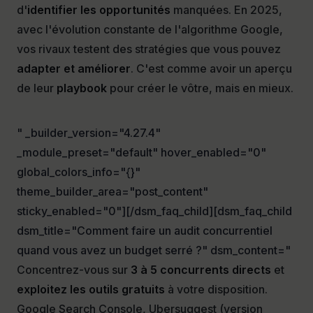
d'
identifier les opportunités
manquées. En 2025,
avec l'évolution constante de l'algorithme Google,
vos rivaux testent des stratégies que vous pouvez
adapter et améliorer
. C'est comme avoir un aperçu
de leur
playbook
pour créer le vôtre, mais en mieux.
" _builder_version="4.27.4"
_module_preset="default" hover_enabled="0"
global_colors_info="{}"
theme_builder_area="post_content"
sticky_enabled="0"][/dsm_faq_child][dsm_faq_child
dsm_title="Comment faire un audit concurrentiel
quand vous avez un budget serré ?" dsm_content="
Concentrez-vous sur
3 à 5 concurrents directs
et
exploitez les outils gratuits
à votre disposition.
Google Search Console, Ubersuggest (version