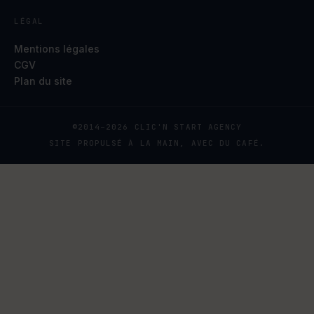
LÉGAL
Mentions légales
CGV
Plan du site
©2014–2026 CLIC'N START AGENCY
SITE PROPULSÉ À LA MAIN, AVEC DU CAFÉ.