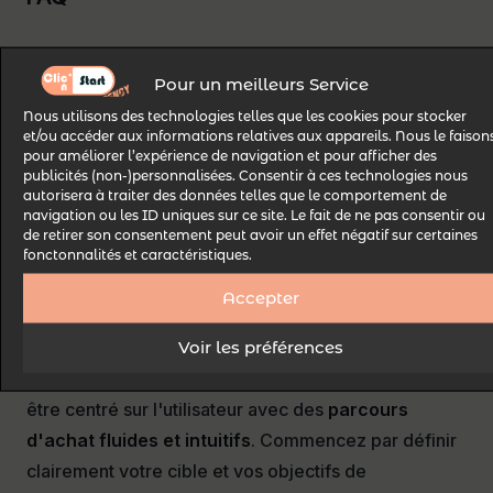
[dsm_faq dsm_make_accordion_toggle="on"
Pour un meilleurs Service
dsm_open_faq_item="on"
Nous utilisons des technologies telles que les cookies pour stocker
dsm_enable_schema_markup="on"
et/ou accéder aux informations relatives aux appareils. Nous le faison
dsm_animate_icon="on" admin_label="👉 11:
pour améliorer l’expérience de navigation et pour afficher des
publicités (non-)personnalisées. Consentir à ces technologies nous
Supreme Faq" _builder_version="4.27.4"
autorisera à traiter des données telles que le comportement de
_module_preset="default" global_colors_info="{}"
navigation ou les ID uniques sur ce site. Le fait de ne pas consentir ou
de retirer son consentement peut avoir un effet négatif sur certaines
theme_builder_area="post_content"][dsm_faq_child
fonctonnalités et caractéristiques.
dsm_title="Comment créer un site web qui génère
Accepter
des ventes et fidélise vos clients ?" dsm_content="
Voir les préférences
Pour
générer des ventes en ligne
, votre site doit
être centré sur l'utilisateur avec des
parcours
d'achat fluides et intuitifs
. Commencez par définir
clairement votre cible et vos objectifs de