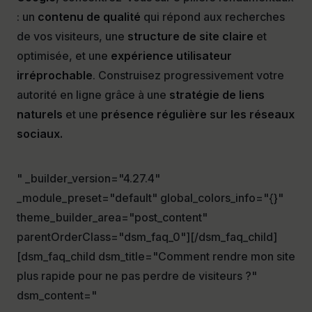
: un
contenu de qualité
qui répond aux recherches
de vos visiteurs, une
structure de site claire
et
optimisée, et une
expérience utilisateur
irréprochable
. Construisez progressivement votre
autorité en ligne grâce à une
stratégie de liens
naturels
et une
présence régulière sur les réseaux
sociau
x.
" _builder_version="4.27.4"
_module_preset="default" global_colors_info="{}"
theme_builder_area="post_content"
parentOrderClass="dsm_faq_0"][/dsm_faq_child]
[dsm_faq_child dsm_title="Comment rendre mon site
plus rapide pour ne pas perdre de visiteurs ?"
dsm_content="