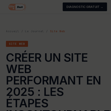
DIAGNOSTIC GRATUIT →
Accueil
/
Le Journal
/
Site Web
SITE WEB
CRÉER UN SITE
WEB
PERFORMANT EN
2025 : LES
ÉTAPES