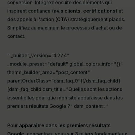
conversion. Intégrez ensuite des éléments qui
inspirent confiance (
avis clients
,
certifications
) et
des appels à l'action (
CTA
) stratégiquement placés.
Simplifiez au maximum le processus d'achat ou de
contact.
" _builder_version="4.27.4"
_module_preset="default" global_colors_info="{}"
theme_builder_area="post_content"
parentOrderClass="dsm_faq_0"][/dsm_faq_child]
[dsm_faq_child dsm_title="Quelles sont les actions
essentielles pour que mon site apparaisse dans les
premiers résultats Google ?" dsm_content="
Pour
apparaître dans les premiers résultats
Google
, concentrez-vous sur 3 piliers fondamentaux