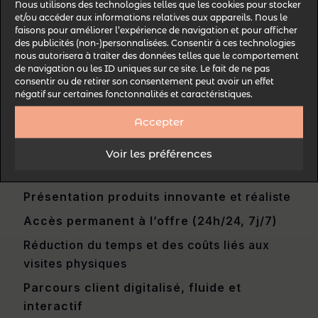
Nous utilisons des technologies telles que les cookies pour stocker
et/ou accéder aux informations relatives aux appareils. Nous le
faisons pour améliorer l’expérience de navigation et pour afficher
Pour les
commerces de proximité
, c’est un
des publicités (non-)personnalisées. Consentir à ces technologies
moyen efficace d’attirer une clientèle nouvelle
nous autorisera à traiter des données telles que le comportement
de navigation ou les ID uniques sur ce site. Le fait de ne pas
et de
fidéliser
les habitués grâce à une
consentir ou de retirer son consentement peut avoir un effet
expérience toujours renouvelée
.
négatif sur certaines fonctonnalités et caractéristiques.
Accepter
Les atouts majeurs pour
booster la
conversion client
:
Voir les préférences
Présentation produits innovante
et réaliste
Accès permanent à l’offre (24h/24, 7j/7)
Réduction du temps et des coûts liés aux
visites physiques
Parcours client digitalisé, fluide et
interactif