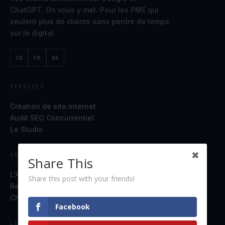
ChatGPT. On vous y met. Pour les PME qui
veulent plus de clients sans perdre de temps
sur le digital.
IN
FB
WA
SERVICES
Création de site internet
Audit SEO Concurrentiel
Le Studio
AGENCE
Share This
L'Agence
Share this post with your friends!
Ressources
Chat en direct
Facebook
LÉGAL