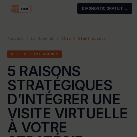
DIAGNOSTIC GRATUIT →
Accueil
/
Le Journal
/
Clic'N Start Agency
CLIC'N START AGENCY
5 RAISONS
STRATÉGIQUES
D’INTÉGRER UNE
VISITE VIRTUELLE
À VOTRE