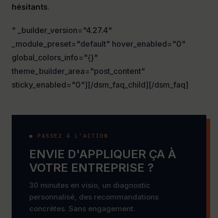
hésitants
.
" _builder_version="4.27.4"
_module_preset="default" hover_enabled="0"
global_colors_info="{}"
theme_builder_area="post_content"
sticky_enabled="0"][/dsm_faq_child][/dsm_faq]
● PASSEZ À L'ACTION
ENVIE D'APPLIQUER ÇA À
VOTRE ENTREPRISE ?
30 minutes en visio, un diagnostic
personnalisé, des recommandations
concrètes. Sans engagement.