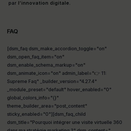
par
l’innovation digitale
.
FAQ
[dsm_faq dsm_make_accordion_toggle="on"
dsm_open_faq_item="on"
dsm_enable_schema_markup="on"
dsm_animate_icon="on" admin_label="👉 11:
Supreme Faq" _builder_version="4.27.4"
_module_preset="default" hover_enabled="0"
global_colors_info="{}"
theme_builder_area="post_content"
sticky_enabled="0"][dsm_faq_child
dsm_title="Pourquoi intégrer une visite virtuelle 360
dans ma stratégie marketing ?" dsm_content="